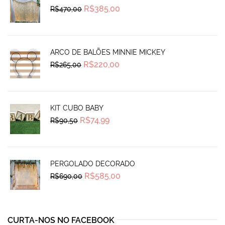
Original
Current
R$
385,00
R$
470,00
price
price
was:
is:
R$470,00.
R$385,00.
ARCO DE BALÕES MINNIE MICKEY
Original
Current
R$
220,00
R$
265,00
price
price
was:
is:
R$265,00.
R$220,00.
KIT CUBO BABY
Original
Current
R$
74,99
R$
90,50
price
price
was:
is:
R$90,50.
R$74,99.
PERGOLADO DECORADO
Original
Current
R$
585,00
R$
690,00
price
price
was:
is:
R$690,00.
R$585,00.
CURTA-NOS NO FACEBOOK