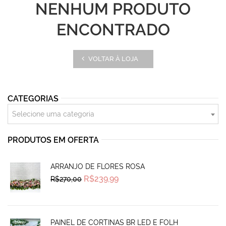
NENHUM PRODUTO
ENCONTRADO
VOLTAR À LOJA
CATEGORIAS
Selecione uma categoria
PRODUTOS EM OFERTA
ARRANJO DE FLORES ROSA
Original
Current
R$
239,99
R$
270,00
price
price
was:
is:
R$270,00.
R$239,99.
PAINEL DE CORTINAS BR LED E FOLH