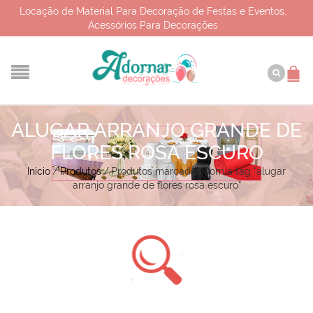
Locação de Material Para Decoração de Festas e Eventos,
Acessórios Para Decorações
ALUGAR ARRANJO GRANDE DE
FLORES ROSA ESCURO
Início
/
Produtos
/
Produtos marcados com a tag “alugar
arranjo grande de flores rosa escuro”