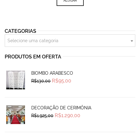
ALUGAR
CATEGORIAS
Selecione uma categoria
PRODUTOS EM OFERTA
BIOMBO ARABESCO
Original
Current
R$
95,00
R$
130,00
price
price
was:
is:
R$130,00.
R$95,00.
DECORAÇÃO DE CERIMÔNIA
Original
Current
R$
1.290,00
R$
1.925,00
price
price
was:
is:
R$1.925,00.
R$1.290,00.