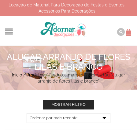
Locação de Material Para Decoração de Festas e Eventos,
Acessórios Para Decorações
ALUGAR ARRANJO DE FLORES
LILÁS E BRANCO
Início
/
Produtos
/
Produtos marcados com a tag “alugar
arranjo de flores lilás e branco”
MOSTRAR FILTRO