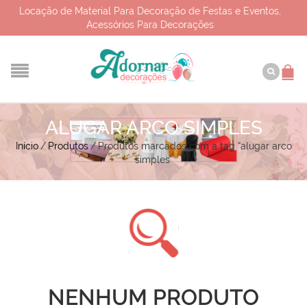
Locação de Material Para Decoração de Festas e Eventos,
Acessórios Para Decorações
ALUGAR ARCO SIMPLES
Início
/
Produtos
/
Produtos marcados com a tag “alugar arco
simples”
NENHUM PRODUTO