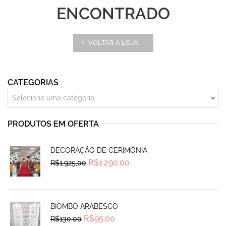
ENCONTRADO
VOLTAR À LOJA
CATEGORIAS
Selecione uma categoria
PRODUTOS EM OFERTA
DECORAÇÃO DE CERIMÔNIA
Original
Current
R$
1.290,00
R$
1.925,00
price
price
was:
is:
R$1.925,00.
R$1.290,00.
BIOMBO ARABESCO
Original
Current
R$
95,00
R$
130,00
price
price