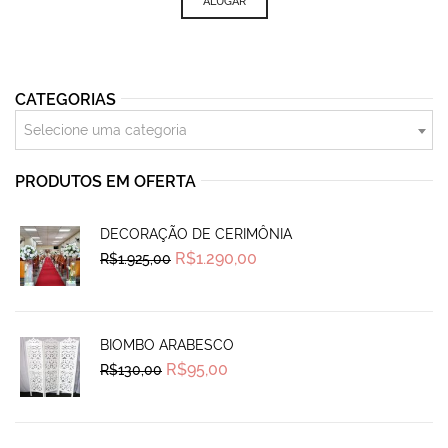
ALUGAR
CATEGORIAS
Selecione uma categoria
PRODUTOS EM OFERTA
DECORAÇÃO DE CERIMÔNIA
Original
Current
R$
1.290,00
R$
1.925,00
price
price
was:
is:
R$1.925,00.
R$1.290,00.
BIOMBO ARABESCO
Original
Current
R$
95,00
R$
130,00
price
price
was:
is:
R$130,00.
R$95,00.