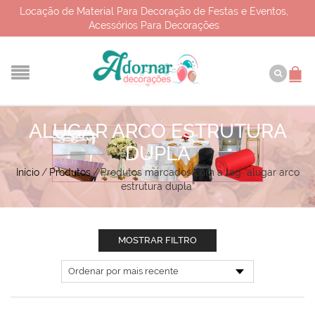
Locação de Material Para Decoração de Festas e Eventos,
Acessórios Para Decorações
ALUGAR ARCO ESTRUTURA
DUPLA
Início
/
Produtos
/
Produtos marcados com a tag “alugar arco
estrutura dupla”
MOSTRAR FILTRO