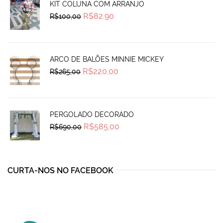
KIT COLUNA COM ARRANJO
Original
Current
R$
82,90
R$
100,00
price
price
was:
is:
R$100,00.
R$82,90.
ARCO DE BALÕES MINNIE MICKEY
Original
Current
R$
220,00
R$
265,00
price
price
was:
is:
R$265,00.
R$220,00.
PERGOLADO DECORADO
Original
Current
R$
585,00
R$
690,00
price
price
was:
is:
R$690,00.
R$585,00.
CURTA-NOS NO FACEBOOK