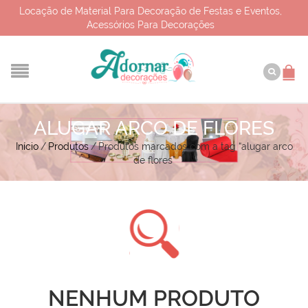
Locação de Material Para Decoração de Festas e Eventos,
Acessórios Para Decorações
ALUGAR ARCO DE FLORES
Início
/
Produtos
/
Produtos marcados com a tag “alugar arco
de flores”
NENHUM PRODUTO