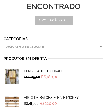
ENCONTRADO
VOLTAR À LOJA
CATEGORIAS
Selecione uma categoria
PRODUTOS EM OFERTA
PERGOLADO DECORADO
Original
Current
R$
780,00
R$
1.115,00
price
price
was:
is:
R$1.115,00.
R$780,00.
ARCO DE BALÕES MINNIE MICKEY
Original
Current
R$
220,00
R$
265,00
price
price