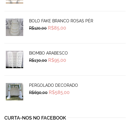
was:
is:
R$265,00.
R$220,00.
BOLO FAKE BRANCO ROSAS PÉR
Original
Current
R$
85,00
R$
120,00
price
price
was:
is:
R$120,00.
R$85,00.
BIOMBO ARABESCO
Original
Current
R$
95,00
R$
130,00
price
price
was:
is:
R$130,00.
R$95,00.
PERGOLADO DECORADO
Original
Current
R$
585,00
R$
690,00
price
price
was:
is:
R$690,00.
R$585,00.
CURTA-NOS NO FACEBOOK