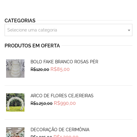
CATEGORIAS
Selecione uma categoria
PRODUTOS EM OFERTA
BOLO FAKE BRANCO ROSAS PÉR
Original
Current
R$
85,00
R$
120,00
price
price
was:
is:
R$120,00.
R$85,00.
ARCO DE FLORES CEJEREIRAS
Original
Current
R$
990,00
R$
1.250,00
price
price
was:
is:
R$1.250,00.
R$990,00.
DECORAÇÃO DE CERIMÔNIA
Original
Current