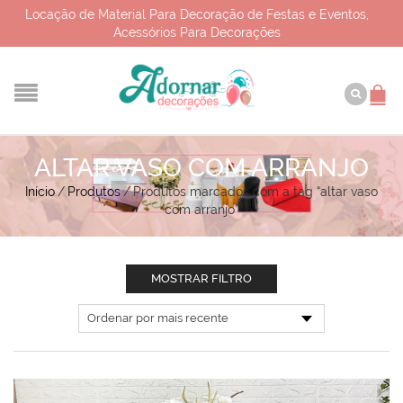
Locação de Material Para Decoração de Festas e Eventos,
Acessórios Para Decorações
ALTAR VASO COM ARRANJO
Início
/
Produtos
/
Produtos marcados com a tag “altar vaso
com arranjo”
MOSTRAR FILTRO