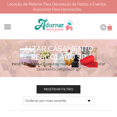
Locação de Material Para Decoração de Festas e Eventos,
Acessórios Para Decorações
ALTAR CASAMENTO
PERGOLADO SP
Início
/
Produtos
/
Produtos marcados com a tag “altar
casamento pergolado sp”
MOSTRAR FILTRO