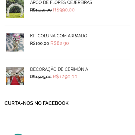
ARCO DE FLORES CEJEREIRAS
Original
Current
R$
990,00
R$
1.250,00
price
price
was:
is:
R$1.250,00.
R$990,00.
KIT COLUNA COM ARRANJO
Original
Current
R$
82,90
R$
100,00
price
price
was:
is:
R$100,00.
R$82,90.
DECORAÇÃO DE CERIMÔNIA
Original
Current
R$
1.290,00
R$
1.925,00
price
price
was:
is:
R$1.925,00.
R$1.290,00.
CURTA-NOS NO FACEBOOK