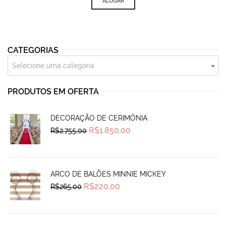
was:
is:
ALUGAR
R$1.115,00.
R$780,00.
CATEGORIAS
Selecione uma categoria
PRODUTOS EM OFERTA
DECORAÇÃO DE CERIMÔNIA
Original
Current
R$
1.850,00
R$
2.755,00
price
price
was:
is:
R$2.755,00.
R$1.850,00.
ARCO DE BALÕES MINNIE MICKEY
Original
Current
R$
220,00
R$
265,00
price
price
was:
is:
R$265,00.
R$220,00.