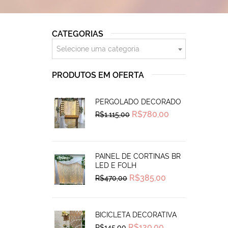
CATEGORIAS
Selecione uma categoria
PRODUTOS EM OFERTA
PERGOLADO DECORADO
Original
Current
R$
780,00
R$
1.115,00
price
price
was:
is:
R$1.115,00.
R$780,00.
PAINEL DE CORTINAS BR
LED E FOLH
Original
Current
R$
385,00
R$
470,00
price
price
was:
is:
R$470,00.
R$385,00.
BICICLETA DECORATIVA
Original
Current
R$
120,00
R$
145,00