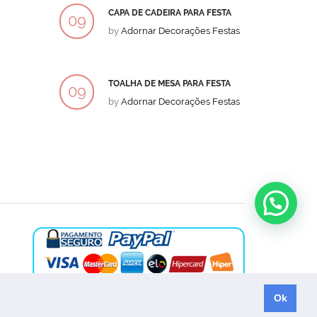
CAPA DE CADEIRA PARA FESTA
BOLO
09
09
by
Adornar Decorações Festas
by
Ad
DEZ
DEZ
TOALHA DE MESA PARA FESTA
BOLO
09
09
by
Adornar Decorações Festas
by
Ad
DEZ
DEZ
Ok