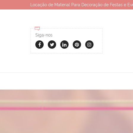
Locação de Material Para Decoração de Festas e Ev
Siga-nos