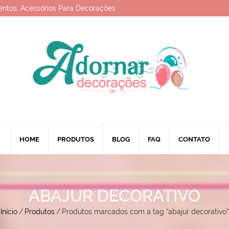
entos, Acessórios Para Decorações
HOME
PRODUTOS
BLOG
FAQ
CONTATO
ABAJUR DECORATIVO
Início
/
Produtos
/
Produtos marcados com a tag “abajur decorativo”