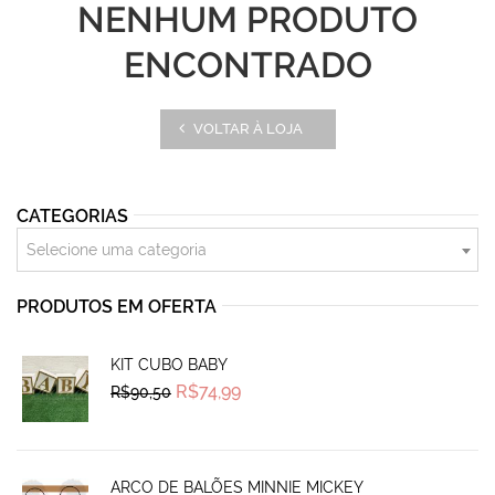
NENHUM PRODUTO
ENCONTRADO
VOLTAR À LOJA
CATEGORIAS
Selecione uma categoria
PRODUTOS EM OFERTA
KIT CUBO BABY
Original
Current
R$
74,99
R$
90,50
price
price
was:
is:
R$90,50.
R$74,99.
ARCO DE BALÕES MINNIE MICKEY