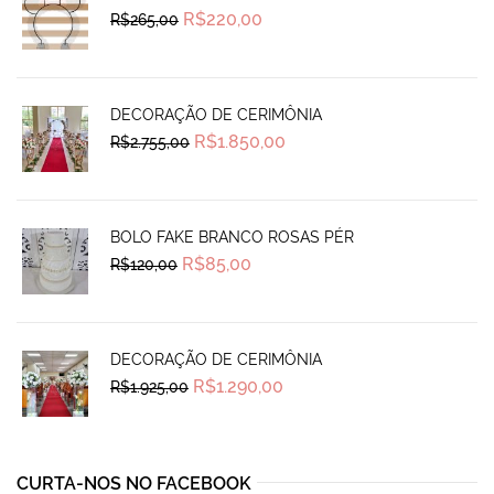
Original
Current
R$
220,00
R$
265,00
price
price
was:
is:
R$265,00.
R$220,00.
DECORAÇÃO DE CERIMÔNIA
Original
Current
R$
1.850,00
R$
2.755,00
price
price
was:
is:
R$2.755,00.
R$1.850,00.
BOLO FAKE BRANCO ROSAS PÉR
Original
Current
R$
85,00
R$
120,00
price
price
was:
is:
R$120,00.
R$85,00.
DECORAÇÃO DE CERIMÔNIA
Original
Current
R$
1.290,00
R$
1.925,00
price
price
was:
is:
R$1.925,00.
R$1.290,00.
CURTA-NOS NO FACEBOOK