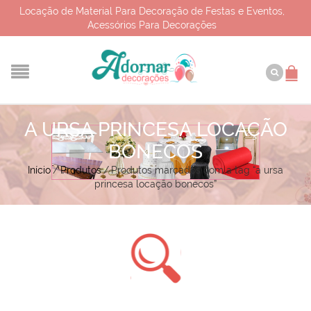
Locação de Material Para Decoração de Festas e Eventos,
Acessórios Para Decorações
A URSA PRINCESA LOCAÇÃO
BONECOS
Início
/
Produtos
/
Produtos marcados com a tag “a ursa
princesa locação bonecos”