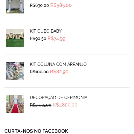
Original
Current
R$
585,00
R$
690,00
price
price
was:
is:
R$690,00.
R$585,00.
KIT CUBO BABY
Original
Current
R$
74,99
R$
90,50
price
price
was:
is:
R$90,50.
R$74,99.
KIT COLUNA COM ARRANJO
Original
Current
R$
82,90
R$
100,00
price
price
was:
is:
R$100,00.
R$82,90.
DECORAÇÃO DE CERIMÔNIA
Original
Current
R$
1.850,00
R$
2.755,00
price
price
was:
is:
R$2.755,00.
R$1.850,00.
CURTA-NOS NO FACEBOOK