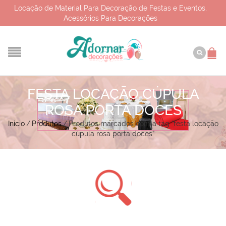
Locação de Material Para Decoração de Festas e Eventos,
Acessórios Para Decorações
FESTA LOCAÇÃO CÚPULA
ROSA PORTA DOCES
Início
/
Produtos
/
Produtos marcados com a tag “festa locação
cúpula rosa porta doces”