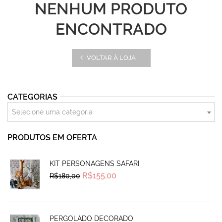
NENHUM PRODUTO
ENCONTRADO
VOLTAR À LOJA
CATEGORIAS
Selecione uma categoria
PRODUTOS EM OFERTA
KIT PERSONAGENS SAFARI
Original
Current
R$
155,00
R$
180,00
price
price
was:
is:
R$180,00.
R$155,00.
PERGOLADO DECORADO