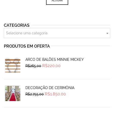
ALUGAR
CATEGORIAS
Selecione uma categoria
PRODUTOS EM OFERTA
ARCO DE BALÕES MINNIE MICKEY
Original
Current
R$
220,00
R$
265,00
price
price
was:
is:
R$265,00.
R$220,00.
DECORAÇÃO DE CERIMÔNIA
Original
Current
R$
1.850,00
R$
2.755,00
price
price
was:
is:
R$2.755,00.
R$1.850,00.