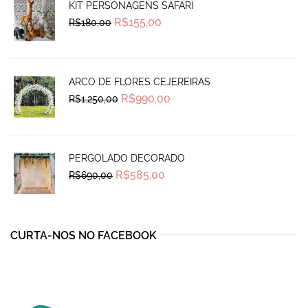
KIT PERSONAGENS SAFARI
Original
Current
R$
155,00
R$
180,00
price
price
was:
is:
R$180,00.
R$155,00.
ARCO DE FLORES CEJEREIRAS
Original
Current
R$
990,00
R$
1.250,00
price
price
was:
is:
R$1.250,00.
R$990,00.
PERGOLADO DECORADO
Original
Current
R$
585,00
R$
690,00
price
price
was:
is:
R$690,00.
R$585,00.
CURTA-NOS NO FACEBOOK