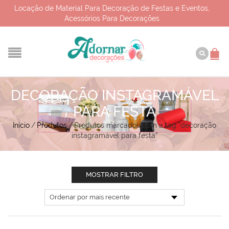
Locação de Material Para Decoração de Festas e Eventos,
Acessórios Para Decorações
DECORAÇÃO INSTAGRAMÁVEL
PARA FESTA
Início
/
Produtos
/
Produtos marcados com a tag “decoração
instagramável para festa”
MOSTRAR FILTRO