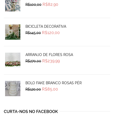
Original
Current
R$
82,90
R$
100,00
price
price
was:
is:
R$100,00.
R$82,90.
BICICLETA DECORATIVA
Original
Current
R$
120,00
R$
145,00
price
price
was:
is:
R$145,00.
R$120,00.
ARRANJO DE FLORES ROSA
Original
Current
R$
239,99
R$
270,00
price
price
was:
is:
R$270,00.
R$239,99.
BOLO FAKE BRANCO ROSAS PÉR
Original
Current
R$
85,00
R$
120,00
price
price
was:
is:
R$120,00.
R$85,00.
CURTA-NOS NO FACEBOOK