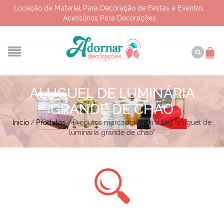
Locação de Material Para Decoração de Festas e Eventos,
Acessórios Para Decorações
ALUGUEL DE LUMINÁRIA
GRANDE DE CHÃO
Início
/
Produtos
/
Produtos marcados com a tag “aluguel de
luminária grande de chão”