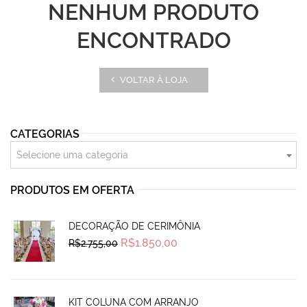
NENHUM PRODUTO
ENCONTRADO
VOLTAR À LOJA
CATEGORIAS
Selecione uma categoria
PRODUTOS EM OFERTA
DECORAÇÃO DE CERIMÔNIA
Original
Current
R$
1.850,00
R$
2.755,00
price
price
was:
is:
R$2.755,00.
R$1.850,00.
KIT COLUNA COM ARRANJO